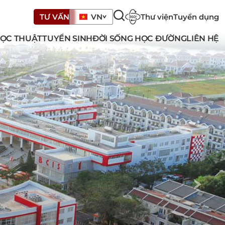
Thư viện
Tuyển dụng
TƯ VẤN
VN
ỌC THUẬT
TUYỂN SINH
ĐỜI SỐNG HỌC ĐƯỜNG
LIÊN HỆ