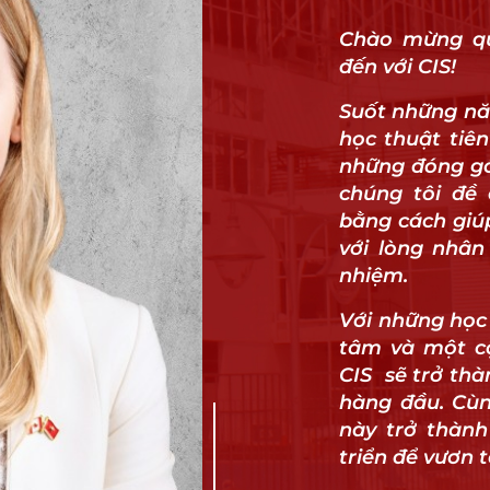
Chào mừng qu
đến với CIS!
Suốt những nă
học thuật tiên
những đóng gó
chúng tôi đề
bằng cách giú
với lòng nhân 
nhiệm.
Với những học 
tâm và một cộ
CIS sẽ trở th
hàng đầu. Cùn
này trở thành
triển để vươn 