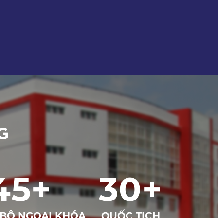
G
45
+
30
+
 BỘ NGOẠI KHÓA
QUỐC TỊCH