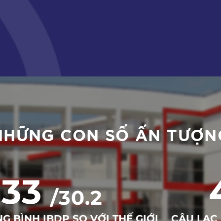
NHỮNG CON SỐ ẤN TƯỢN
33
/30.2
G BÌNH IBDP SO VỚI THẾ GIỚI
CÂU LẠC