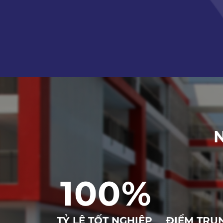
100
%
TỶ LỆ TỐT NGHIỆP
ĐIỂM TRUN