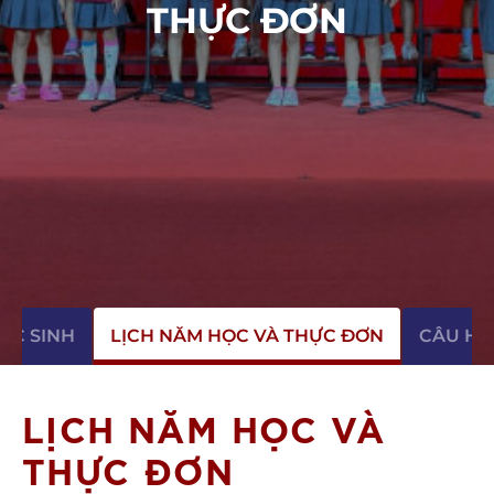
THỰC ĐƠN
ỌC SINH
LỊCH NĂM HỌC VÀ THỰC ĐƠN
CÂU HỎ
LỊCH NĂM HỌC VÀ
THỰC ĐƠN